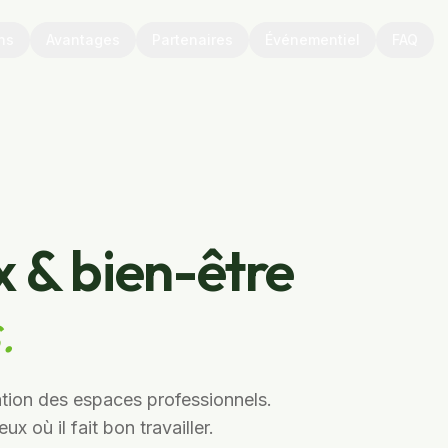
ns
Avantages
Partenaires
Événementiel
FAQ
x & bien-être
.
ation des espaces professionnels.
x où il fait bon travailler.